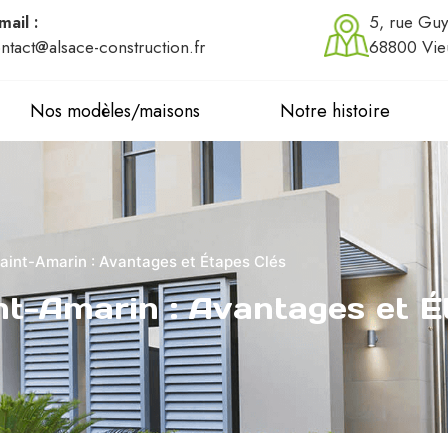
mail :
5, rue Guy
ntact@alsace-construction.fr
68800 Vie
Nos modèles/maisons
Notre histoire
aint-Amarin : Avantages et Étapes Clés
nt-Amarin : Avantages et É