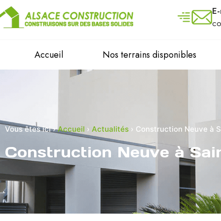
E-
co
Accueil
Nos terrains disponibles
Vous êtes ici ›
Accueil
›
Actualités
›
Construction Neuve à S
Construction Neuve à Sai