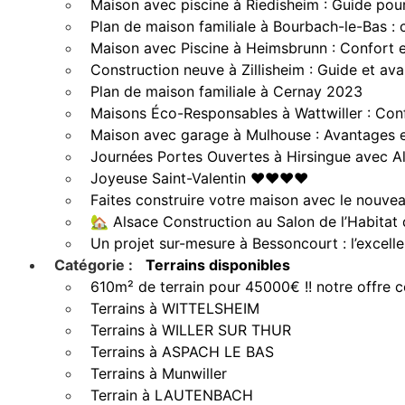
Maison avec piscine à Riedisheim : Guide pour
Plan de maison familiale à Bourbach-le-Bas : 
Maison avec Piscine à Heimsbrunn : Confort e
Construction neuve à Zillisheim : Guide et av
Plan de maison familiale à Cernay 2023
Maisons Éco-Responsables à Wattwiller : Conf
Maison avec garage à Mulhouse : Avantages e
Journées Portes Ouvertes à Hirsingue avec A
Joyeuse Saint-Valentin ❤️❤️❤️❤️
Faites construire votre maison avec le nouve
🏡 Alsace Construction au Salon de l’Habitat 
Un projet sur-mesure à Bessoncourt : l’excell
Catégorie :
Terrains disponibles
610m² de terrain pour 45000€ !! notre offre 
Terrains à WITTELSHEIM
Terrains à WILLER SUR THUR
Terrains à ASPACH LE BAS
Terrains à Munwiller
Terrain à LAUTENBACH