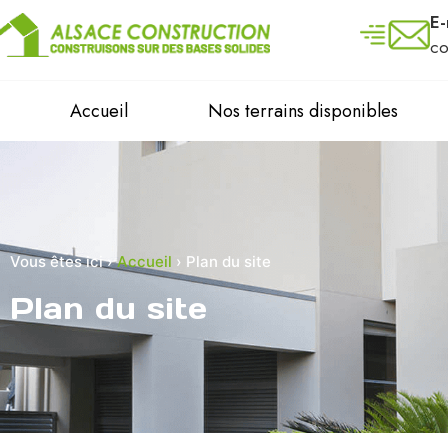
E-
co
Accueil
Nos terrains disponibles
Vous êtes ici ›
Accueil
›
Plan du site
Plan du site