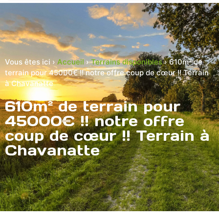
Vous êtes ici ›
Accueil
›
Terrains disponibles
›
610m² de
terrain pour 45000€ !! notre offre coup de cœur !! Terrain
à Chavanatte
610m² de terrain pour
45000€ !! notre offre
coup de cœur !! Terrain à
Chavanatte