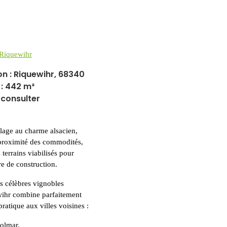
 Riquewihr
on : Riquewihr, 68340
 : 442 m²
s consulter
llage au charme alsacien,
 proximité des commodités,
terrains viabilisés pour
re de construction.
s célèbres vignobles
wihr combine parfaitement
pratique aux villes voisines :
olmar.