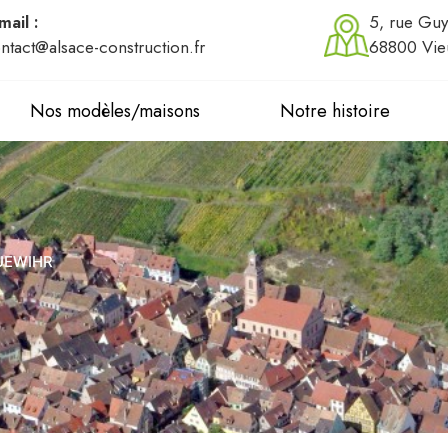
mail :
5, rue Guy
ntact@alsace-construction.fr
68800 Vie
Nos modèles/maisons
Notre histoire
QUEWIHR