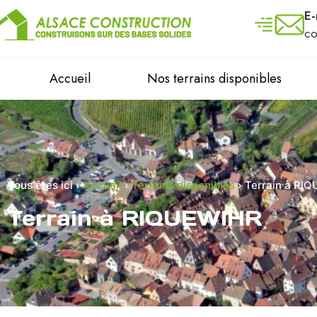
E-
co
Accueil
Nos terrains disponibles
Vous êtes ici ›
Accueil
›
Terrains disponibles
›
Terrain à RI
Terrain à RIQUEWIHR