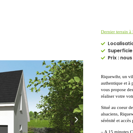
Dernier terrain à
Localisati
Superficie
Prix : nou
Riquewihr, un vi
authentique et à
vous propose des 
réaliser votre vot
Situé au coeur de
alsaciens, Rique
sérénité et accès 
– A 15 minutes C