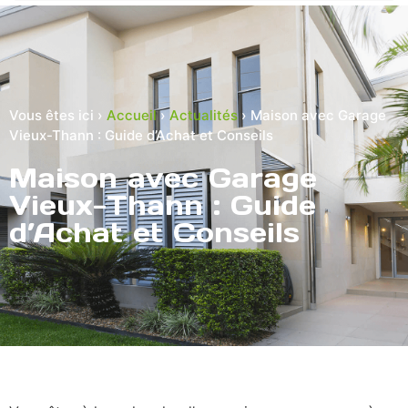
Vous êtes ici ›
Accueil
›
Actualités
›
Maison avec Garage
Vieux-Thann : Guide d’Achat et Conseils
Maison avec Garage
Vieux-Thann : Guide
d’Achat et Conseils