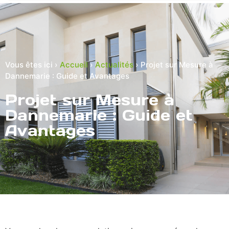
Vous êtes ici ›
Accueil
›
Actualités
›
Projet sur Mesure à
Dannemarie : Guide et Avantages
Projet sur Mesure à
Dannemarie : Guide et
Avantages