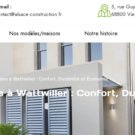
mail :
5, rue Guy
ntact@alsace-construction.fr
68800 Vie
Nos modèles/maisons
Notre histoire
s à Wattwiller : Confort, Durabilité et Économie
à Wattwiller : Confort, Dur