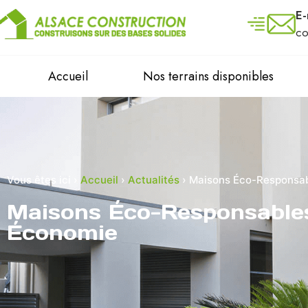
E-
co
Accueil
Nos terrains disponibles
Vous êtes ici ›
Accueil
›
Actualités
›
Maisons Éco-Responsable
Maisons Éco-Responsables 
Économie