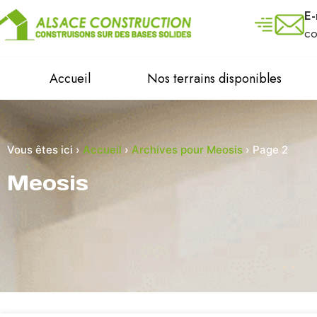
E-
co
Accueil
Nos terrains disponibles
Vous êtes ici ›
Accueil
›
Archives pour Meosis
›
Page 2
Meosis