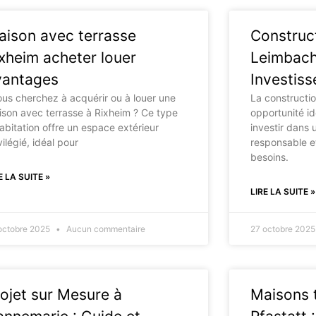
aison avec terrasse
Construc
xheim acheter louer
Leimbach
vantages
Investis
s cherchez à acquérir ou à louer une
La constructi
son avec terrasse à Rixheim ? Ce type
opportunité i
abitation offre un espace extérieur
investir dans
vilégié, idéal pour
responsable e
besoins.
E LA SUITE »
LIRE LA SUITE »
octobre 2025
Aucun commentaire
27 octobre 202
ojet sur Mesure à
Maisons t