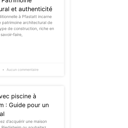
: Patrimoine
ural et authenticité
itionnelle à Pfastatt incarne
e patrimoine architectural de
type de construction, riche en
 savoir-faire,
5
Aucun commentaire
vec piscine à
m : Guide pour un
al
ez d’acquérir une maison
à Riedisheim ou souhaitez