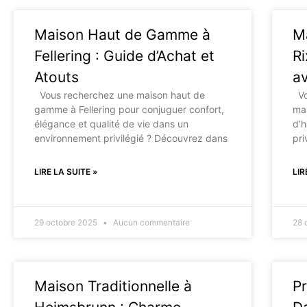
Maison Haut de Gamme à
M
Fellering : Guide d’Achat et
Ri
Atouts
a
Vous recherchez une maison haut de
Vou
gamme à Fellering pour conjuguer confort,
mai
élégance et qualité de vie dans un
d’h
environnement privilégié ? Découvrez dans
pri
LIRE LA SUITE »
LIR
29 octobre 2025
Aucun commentaire
28 
Maison Traditionnelle à
Pr