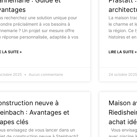
nnemarie : Guide et
Pfastatt 
vantages
architect
s recherchez une solution unique pour
La maison trad
ondre précisément à vos besoins à
le charme et l
nemarie ? Un projet sur mesure offre
la région. Ce 
 réponse personnalisée, adaptée à vos
histoires et en
E LA SUITE »
LIRE LA SUITE »
octobre 2025
Aucun commentaire
24 octobre 202
nstruction neuve à
Maison a
einbach : Avantages et
Riedishei
apes clés
achat idé
us envisagez de vous lancer dans un
Vous envisag
jet de construction neuve à Steinbach?
avec piscine 