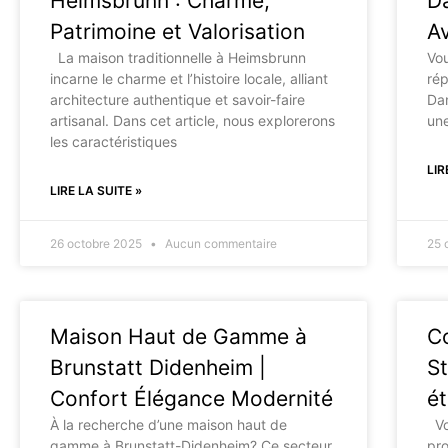
Heimsbrunn : Charme,
Da
Patrimoine et Valorisation
A
La maison traditionnelle à Heimsbrunn
Vou
incarne le charme et l’histoire locale, alliant
rép
architecture authentique et savoir-faire
Dan
artisanal. Dans cet article, nous explorerons
une
les caractéristiques
LIR
LIRE LA SUITE »
26 octobre 2025
Aucun commentaire
25 
Maison Haut de Gamme à
Co
Brunstatt Didenheim |
St
Confort Élégance Modernité
ét
À la recherche d’une maison haut de
Vo
gamme à Brunstatt-Didenheim? Ce secteur
pro